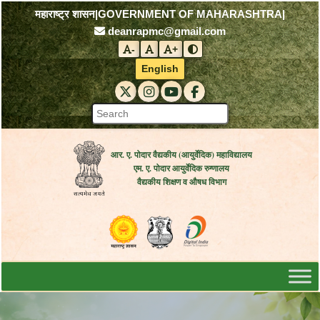
महाराष्ट्र शासन
|
GOVERNMENT OF MAHARASHTRA
|
deanrapmc@gmail.com
-
+
Decrease font size
Reset font size
Increase font size
Toggle contrast mode
English
RAPMC X (Twitter)
RAPMC Instagram
RAPMC YouTube
DMER Facebook
आर. ए. पोदार वैद्यकीय (आयुर्वेदिक) महाविद्यालय
एम. ए. पोदार आयुर्वेदिक रुग्णालय
वैद्यकीय शिक्षण व औषध विभाग
Visit the Government of Maharashtra 
Visit the R. A. Podar Medical
Visit the Digital India 